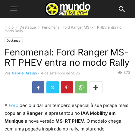
Início
Destaque
Fenomenal: Ford Ranger MS-RT PHEV entra no
modo Rally
Destaque
Fenomenal: Ford Ranger MS-
RT PHEV entra no modo Rally
373
Por
Gabriel Araújo
-
4 de setembro de 2025
A
Ford
decidiu dar um tempero especial à sua picape mais
popular, a
Ranger
, e apresentou no
IAA Mobility em
Munique
a nova versão
MS-RT PHEV
. O modelo chega
com uma pegada inspirada no rally, misturando