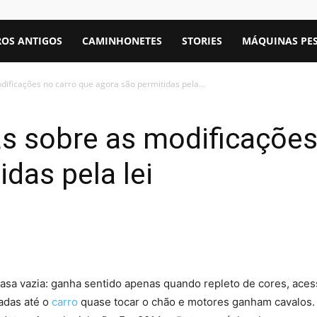
OS ANTIGOS
CAMINHONETES
STORIES
MÁQUINAS PE
dificações no carro que agora são permitidas pela...
s sobre as modificações
das pela lei
sa vazia: ganha sentido apenas quando repleto de cores, aces
adas até o
carro
quase tocar o chão e motores ganham cavalos.