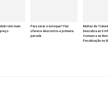
 Mobi tem mais
Para zerar o estoque? Fiat
Multas de Trânsi
 preço
oferece descontos e primeira
Descubra as 5 In
parcela
Comuns e as Nov
Fiscalização no B