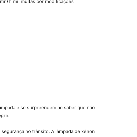
ir 61 mil multas por modificações
lâmpada e se surpreendem ao saber que não
egre.
 segurança no trânsito. A lâmpada de xênon