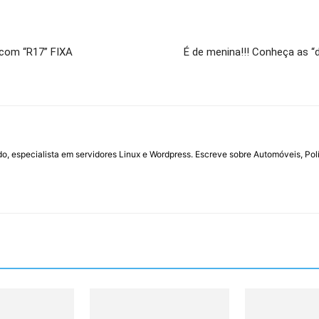
 com “R17” FIXA
É de menina!!! Conheça as “d
do, especialista em servidores Linux e Wordpress. Escreve sobre Automóveis, Polí