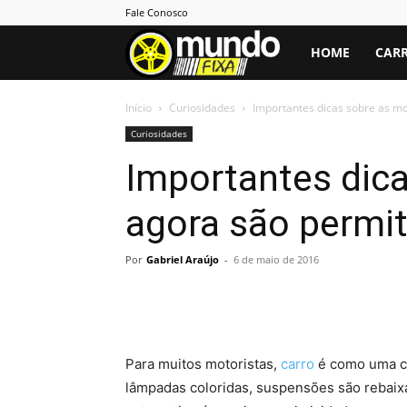
Fale Conosco
Mundo
HOME
CARR
Fixa
Início
Curiosidades
Importantes dicas sobre as mo
Curiosidades
Importantes dica
agora são permiti
Por
Gabriel Araújo
-
6 de maio de 2016
Para muitos motoristas,
carro
é como uma ca
lâmpadas coloridas, suspensões são rebaix