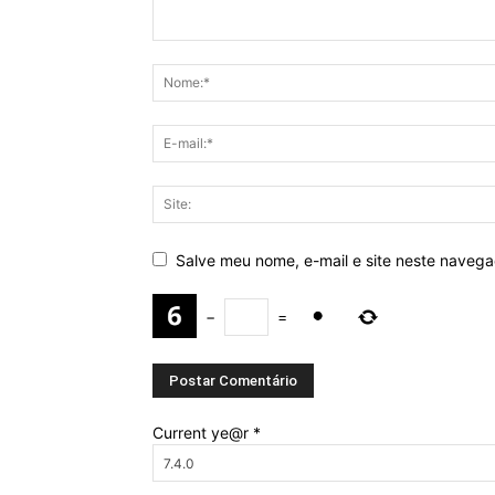
Salve meu nome, e-mail e site neste naveg
−
=
Current ye@r
*