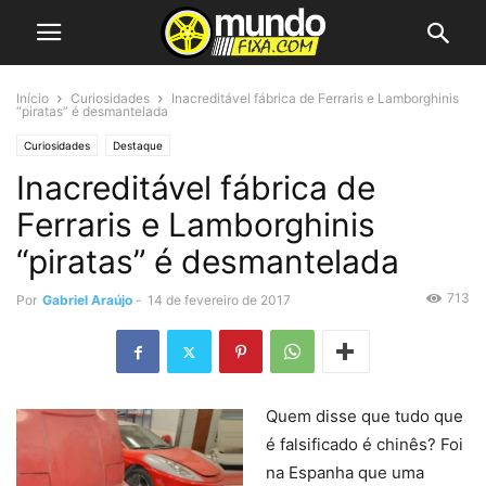
Início
Curiosidades
Inacreditável fábrica de Ferraris e Lamborghinis
“piratas” é desmantelada
Curiosidades
Destaque
Inacreditável fábrica de
Ferraris e Lamborghinis
“piratas” é desmantelada
713
Por
Gabriel Araújo
-
14 de fevereiro de 2017
Quem disse que tudo que
é falsificado é chinês? Foi
na Espanha que uma