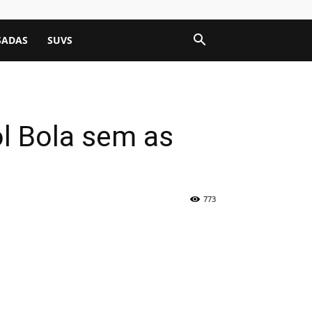
SADAS
SUVS
ol Bola sem as
773