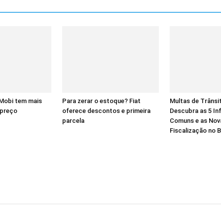
 Mobi tem mais
Para zerar o estoque? Fiat
Multas de Trânsi
 preço
oferece descontos e primeira
Descubra as 5 In
parcela
Comuns e as Nov
Fiscalização no B