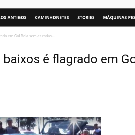
OS ANTIGOS
CAMINHONETES
STORIES
MÁQUINAS PE
rado em Gol Bola sem as rodas...
 baixos é flagrado em G