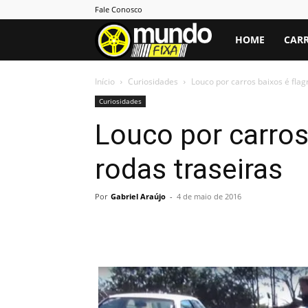
Fale Conosco
Mundo
HOME
CARR
Fixa
Início
Curiosidades
Louco por carros baixos é flag
Curiosidades
Louco por carros
rodas traseiras
Por
Gabriel Araújo
-
4 de maio de 2016