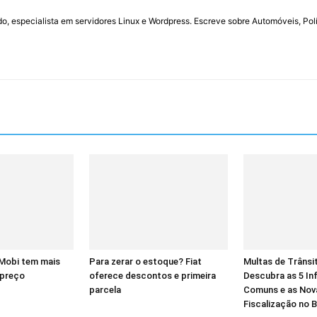
do, especialista em servidores Linux e Wordpress. Escreve sobre Automóveis, Polí
 Mobi tem mais
Para zerar o estoque? Fiat
Multas de Trânsi
 preço
oferece descontos e primeira
Descubra as 5 In
parcela
Comuns e as Nov
Fiscalização no B