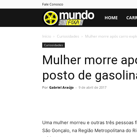
Fale Conosco
Mundo
HOME
CARR
Fixa
Início
Curiosidades
Mulher morre após carro explo
Curiosidades
Mulher morre ap
posto de gasolin
Por
Gabriel Araújo
-
9 de abril de 2017
Uma mulher morreu e outras três pessoas f
São Gonçalo, na Região Metropolitana do R