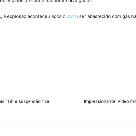
os estados de saúde não foram divulgados.
, a explosão aconteceu após o
carro
ser abastecido com gás nat
as “18” e suspensão fixa
Impressionante: Vídeo m