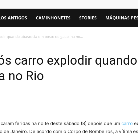
OS ANTIGOS
CAMINHONETES
STORIES
MÁQUINAS PE
dir quando abastecia em posto de gasolina no...
ós carro explodir quand
a no Rio
icaram feridas na noite deste sábado (8) depois que um
carro
ex
io de Janeiro. De acordo com o Corpo de Bombeiros, a vítima e