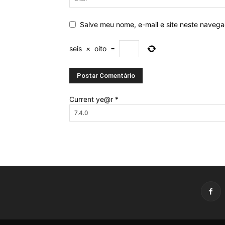
Salve meu nome, e-mail e site neste naveg
seis
×
oito
=
Current ye@r
*