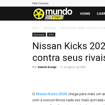
Fale Conosco
Mundo
HOME
CARR
Fixa
Início
Destaque
Nissan Kicks 2026: como um o sub
Destaque
SUVs
Nissan Kicks 20
contra seus rivai
Por
Gabriel Araújo
-
31 de agosto de 2025
O
Nissan Kicks 2026
chega para mais um a
com a concorrência cada vez mais acirrada e