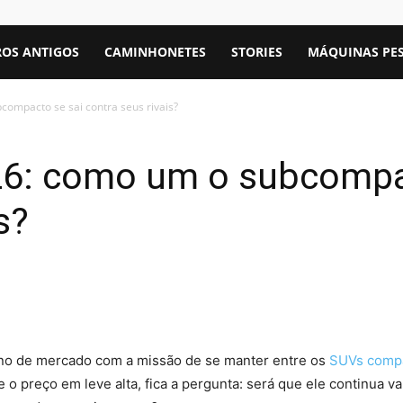
OS ANTIGOS
CAMINHONETES
STORIES
MÁQUINAS PE
compacto se sai contra seus rivais?
26: como um o subcompa
s?
no de mercado com a missão de se manter entre os
SUVs comp
 o preço em leve alta, fica a pergunta: será que ele continua 