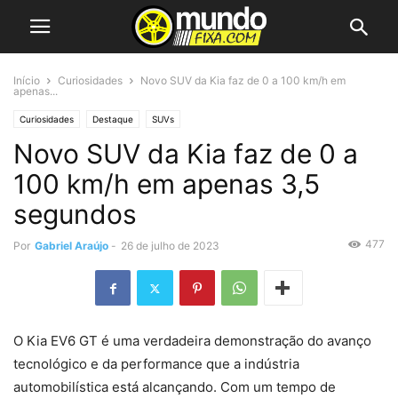
Início
Curiosidades
Novo SUV da Kia faz de 0 a 100 km/h em
apenas...
Curiosidades
Destaque
SUVs
Novo SUV da Kia faz de 0 a
100 km/h em apenas 3,5
segundos
477
Por
Gabriel Araújo
-
26 de julho de 2023
O Kia EV6 GT é uma verdadeira demonstração do avanço
tecnológico e da performance que a indústria
automobilística está alcançando. Com um tempo de