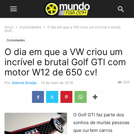
Início
Curiosidades
O dia em que a VW criou um incrível e brutal
Golf...
Curiosidades
O dia em que a VW criou um
incrível e brutal Golf GTI com
motor W12 de 650 cv!
926
Por
Gabriel Araújo
-
19 de maio de 2016
O Golf GTI faz parte dos
sonhos de muitas pessoas
que curtem carros