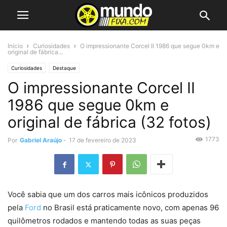
Início
Curiosidades
O impressionante Corcel II 1986 que segue 0km e
original de fábrica...
Curiosidades
Destaque
O impressionante Corcel II
1986 que segue 0km e
original de fábrica (32 fotos)
1773
Por
Gabriel Araújo
-
17 de fevereiro de 2023
Você sabia que um dos carros mais icônicos produzidos
pela
Ford
no Brasil está praticamente novo, com apenas 96
quilômetros rodados e mantendo todas as suas peças