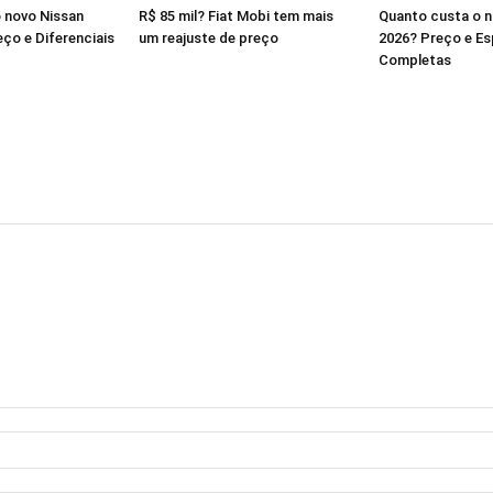
 novo Nissan
R$ 85 mil? Fiat Mobi tem mais
Quanto custa o 
ço e Diferenciais
um reajuste de preço
2026? Preço e Es
Completas