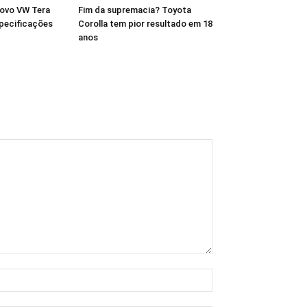
novo VW Tera
Fim da supremacia? Toyota
pecificações
Corolla tem pior resultado em 18
anos