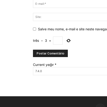
Salve meu nome, e-mail e site neste naveg
três
−
3
=
Current ye@r
*