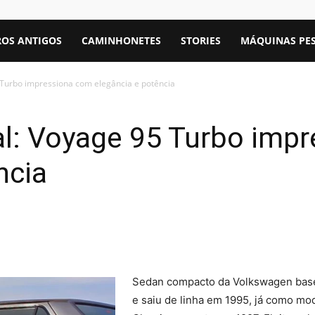
OS ANTIGOS
CAMINHONETES
STORIES
MÁQUINAS PE
 Turbo impressiona com elegância e potência
al: Voyage 95 Turbo imp
ncia
Sedan compacto da Volkswagen basea
e saiu de linha em 1995, já como mo