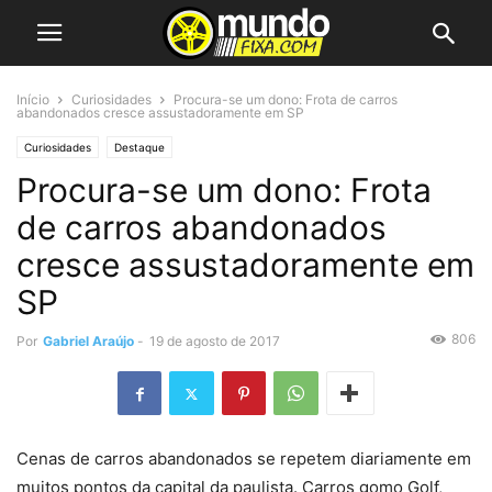
Início
Curiosidades
Procura-se um dono: Frota de carros
abandonados cresce assustadoramente em SP
Curiosidades
Destaque
Procura-se um dono: Frota
de carros abandonados
cresce assustadoramente em
SP
806
Por
Gabriel Araújo
-
19 de agosto de 2017
Cenas de carros abandonados se repetem diariamente em
muitos pontos da capital da paulista. Carros gomo Golf,