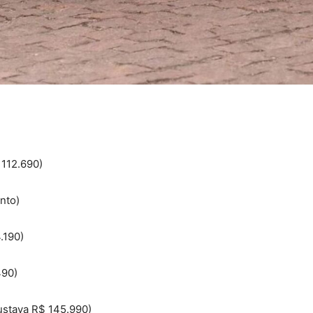
 112.690)
nto)
.190)
490)
custava R$ 145.990)