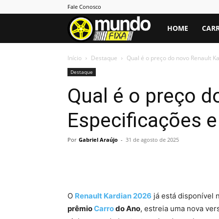
Fale Conosco
Mundo
HOME
CARR
Fixa
Início
Destaque
Qual é o preço do novo Renault Ka
Destaque
Qual é o preço d
Especificações e
Por
Gabriel Araújo
-
31 de agosto de 2025
O
Renault Kardian 2026
já está disponível
prêmio
Carro
do Ano
, estreia uma nova ver