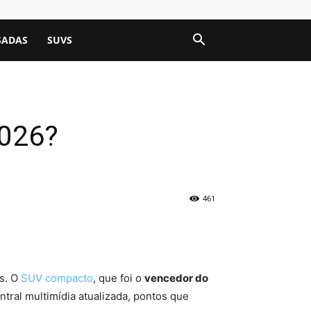
SADAS
SUVS
2026?
461
es. O
SUV compacto
, que foi o
vencedor do
tral multimídia atualizada, pontos que