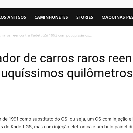
OS ANTIGOS
CAMINHONETES
STORIES
MÁQUINAS PE
 raros reencontra Kadett GSi 1992 com pouquíssimos...
dor de carros raros ree
uquíssimos quilômetros
 de 1991 como substituto do GS, ou seja, um GS com injeção el
s do Kadett GS, mas com injeção eletrônica e um belo painel d