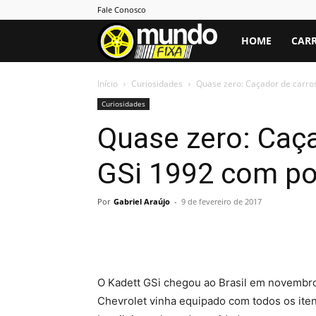
Fale Conosco
Mundo
HOME
CARR
Fixa
Início
Curiosidades
Quase zero: Caçador de carros
Curiosidades
Quase zero: Caça
GSi 1992 com po
Por
Gabriel Araújo
-
9 de fevereiro de 2017
O Kadett GSi chegou ao Brasil em novembro
Chevrolet vinha equipado com todos os iten