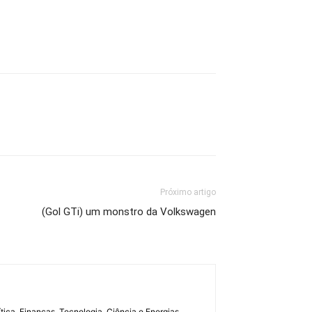
Próximo artigo
(Gol GTi) um monstro da Volkswagen
tica, Finanças, Tecnologia, Ciência e Energias