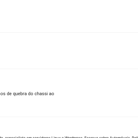
sos de quebra do chassi ao
do, especialista em servidores Linux e Wordpress. Escreve sobre Automóveis, Polí