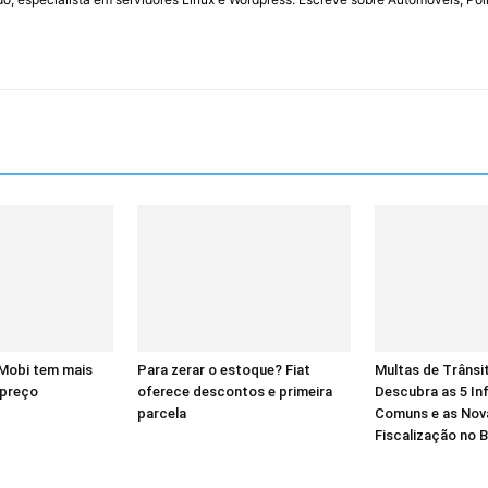
 Mobi tem mais
Para zerar o estoque? Fiat
Multas de Trânsi
 preço
oferece descontos e primeira
Descubra as 5 In
parcela
Comuns e as Nov
Fiscalização no B