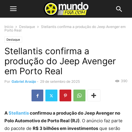
Início
Destaque
Stellantis confirma a produção do Jeep Avenger em
Porto Real
Destaque
Stellantis confirma a
produção do Jeep Avenger
em Porto Real
390
Por
Gabriel Araújo
-
29 de setembro de 2025
A
Stellantis
confirmou a produção do Jeep Avenger no
Polo Automotivo de Porto Real (RJ)
. O anúncio faz parte
do pacote de
R$ 3 bilhões em investimentos
que serão