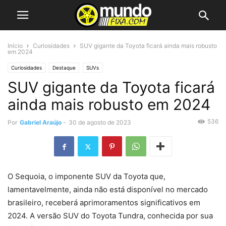
Início
Curiosidades
SUV gigante da Toyota ficará ainda mais robusto
em 2024
Curiosidades
Destaque
SUVs
SUV gigante da Toyota ficará
ainda mais robusto em 2024
536
Por
Gabriel Araújo
-
30 de agosto de 2023
O Sequoia, o imponente SUV da Toyota que,
lamentavelmente, ainda não está disponível no mercado
brasileiro, receberá aprimoramentos significativos em
2024. A versão SUV do Toyota Tundra, conhecida por sua