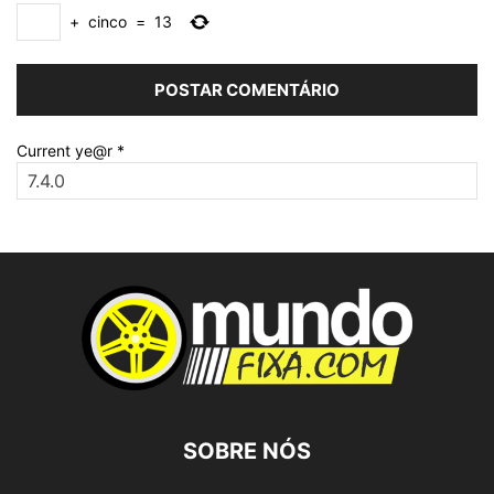
+
cinco
=
13
Current ye@r
*
SOBRE NÓS