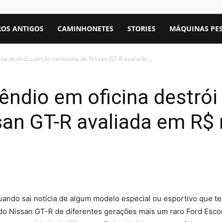
OS ANTIGOS
CAMINHONETES
STORIES
MÁQUINAS PE
na destrói coleção raríssima de Nissan GT-R avaliada...
êndio em oficina destrói
san GT-R avaliada em R$
ndo sai notícia de algum modelo especial ou esportivo que tev
 do Nissan GT-R de diferentes gerações mais um raro Ford Es