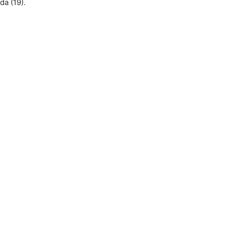
da (19).