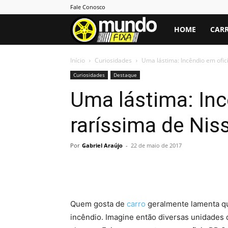
Fale Conosco
Mundo
HOME
CARR
Fixa
Início
Curiosidades
Uma lástima: Incêndio em ofici
Curiosidades
Destaque
Uma lástima: Inc
raríssima de Nis
Por
Gabriel Araújo
-
22 de maio de 2017
Quem gosta de
carro
geralmente lamenta qua
incêndio. Imagine então diversas unidades