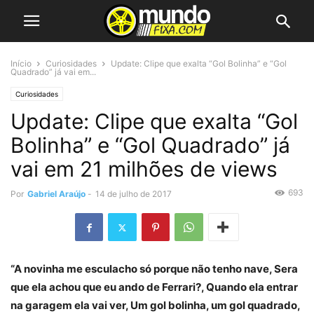
Início
Curiosidades
Update: Clipe que exalta “Gol Bolinha” e “Gol
Quadrado” já vai em...
Curiosidades
Update: Clipe que exalta “Gol
Bolinha” e “Gol Quadrado” já
vai em 21 milhões de views
693
Por
Gabriel Araújo
-
14 de julho de 2017
“A novinha me esculacho só porque não tenho nave, Sera
que ela achou que eu ando de Ferrari?, Quando ela entrar
na garagem ela vai ver, Um gol bolinha, um gol quadrado,