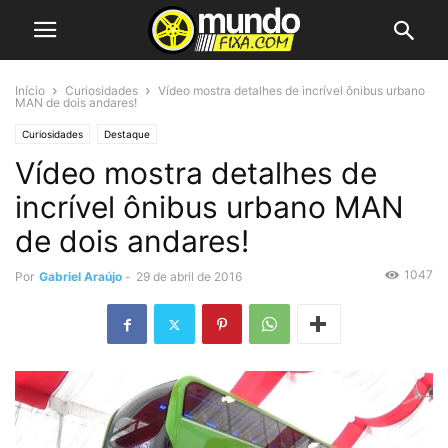
Início
Curiosidades
Vídeo mostra detalhes de incrível ônibus urbano
MAN de dois andares!
Curiosidades
Destaque
Vídeo mostra detalhes de
incrível ônibus urbano MAN
de dois andares!
1047
Por
Gabriel Araújo
-
29 de abril de 2016