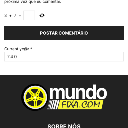
próxima vez que eu comentar.
3
+
7
=
Current ye@r
*
SOBRE NÓS