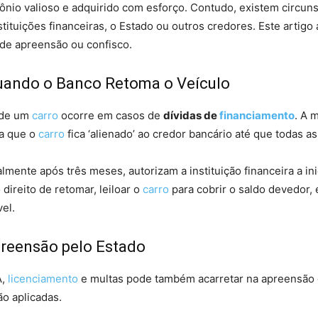
nio valioso e adquirido com esforço. Contudo, existem circun
stituições financeiras, o Estado ou outros credores. Este artig
de apreensão ou confisco.
Quando o Banco Retoma o Veículo
 de um
carro
ocorre em casos de
dívidas de
financiamento
. A 
ca que o
carro
fica ‘alienado’ ao credor bancário até que todas a
lmente após três meses, autorizam a instituição financeira a i
 direito de retomar, leiloar o
carro
para cobrir o saldo devedor, e
el.
Apreensão pelo Estado
A,
licenciamento
e multas pode também acarretar na apreensão do
ão aplicadas.