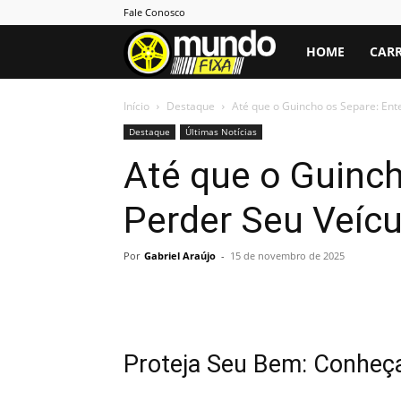
Fale Conosco
Mundo
HOME
CARR
Fixa
Início
Destaque
Até que o Guincho os Separe: Ent
Destaque
Últimas Notícias
Até que o Guinc
Perder Seu Veícu
Por
Gabriel Araújo
-
15 de novembro de 2025
Proteja Seu Bem: Conheç