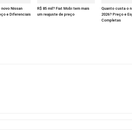
 novo Nissan
R$ 85 mil? Fiat Mobi tem mais
Quanto custa o 
ço e Diferenciais
um reajuste de preço
2026? Preço e Es
Completas