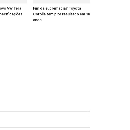
novo VW Tera
Fim da supremacia? Toyota
pecificações
Corolla tem pior resultado em 18
anos