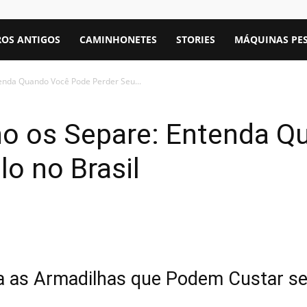
OS ANTIGOS
CAMINHONETES
STORIES
MÁQUINAS PE
enda Quando Você Pode Perder Seu...
ho os Separe: Entenda 
lo no Brasil
a as Armadilhas que Podem Custar se