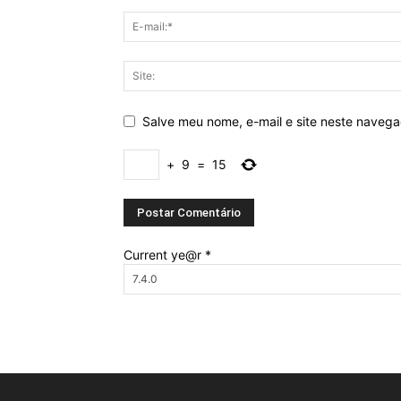
Salve meu nome, e-mail e site neste naveg
+
9
=
15
Current ye@r
*