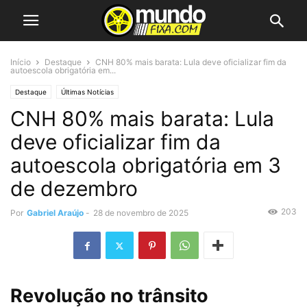
Início
Destaque
CNH 80% mais barata: Lula deve oficializar fim da
autoescola obrigatória em...
Destaque
Últimas Notícias
CNH 80% mais barata: Lula
deve oficializar fim da
autoescola obrigatória em 3
de dezembro
203
Por
Gabriel Araújo
-
28 de novembro de 2025
Revolução no trânsito