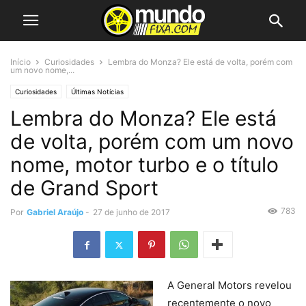
Início
Curiosidades
Lembra do Monza? Ele está de volta, porém com
um novo nome,...
Curiosidades
Últimas Notícias
Lembra do Monza? Ele está
de volta, porém com um novo
nome, motor turbo e o título
de Grand Sport
783
Por
Gabriel Araújo
-
27 de junho de 2017
A General Motors revelou
recentemente o novo