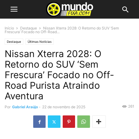
Início
Destaque
Nissan Xterra 2028: O Retorno do SUV ‘Sem
Frescura’ Focado no Off-Road...
Destaque
Últimas Notícias
Nissan Xterra 2028: O
Retorno do SUV ‘Sem
Frescura’ Focado no Off-
Road Purista Atraindo
Aventura
261
Por
Gabriel Araújo
-
22 de novembro de 2025