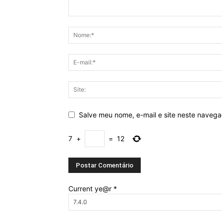
Salve meu nome, e-mail e site neste naveg
7
+
=
12
Current ye@r
*