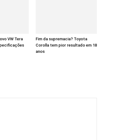
novo VW Tera
Fim da supremacia? Toyota
pecificações
Corolla tem pior resultado em 18
anos