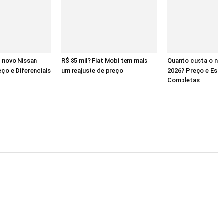
 novo Nissan
R$ 85 mil? Fiat Mobi tem mais
Quanto custa o 
ço e Diferenciais
um reajuste de preço
2026? Preço e Es
Completas