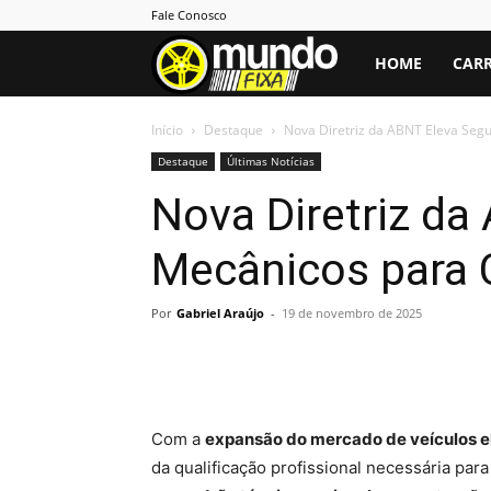
Fale Conosco
Mundo
HOME
CARR
Fixa
Início
Destaque
Nova Diretriz da ABNT Eleva Segu
Destaque
Últimas Notícias
Nova Diretriz da
Mecânicos para C
Por
Gabriel Araújo
-
19 de novembro de 2025
Com a
expansão do mercado de veículos el
da qualificação profissional necessária par