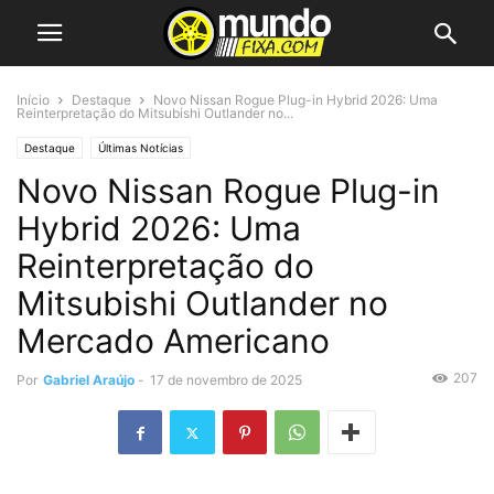
Início
Destaque
Novo Nissan Rogue Plug-in Hybrid 2026: Uma
Reinterpretação do Mitsubishi Outlander no...
Destaque
Últimas Notícias
Novo Nissan Rogue Plug-in
Hybrid 2026: Uma
Reinterpretação do
Mitsubishi Outlander no
Mercado Americano
207
Por
Gabriel Araújo
-
17 de novembro de 2025