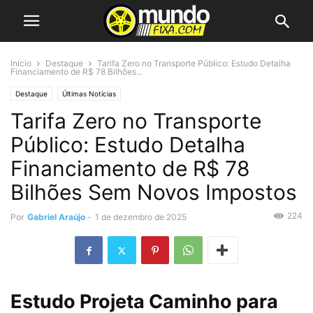
Início
Destaque
Tarifa Zero no Transporte Público: Estudo Detalha
Financiamento de R$ 78 Bilhões...
Destaque
Últimas Notícias
Tarifa Zero no Transporte
Público: Estudo Detalha
Financiamento de R$ 78
Bilhões Sem Novos Impostos
224
Por
Gabriel Araújo
-
1 de dezembro de 2025
Estudo Projeta Caminho para