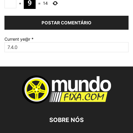
+
=
14
Current ye@r
*
SOBRE NÓS