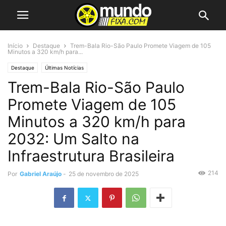
Início
Destaque
Trem-Bala Rio-São Paulo Promete Viagem de 105
Minutos a 320 km/h para...
Destaque
Últimas Notícias
Trem-Bala Rio-São Paulo
Promete Viagem de 105
Minutos a 320 km/h para
2032: Um Salto na
Infraestrutura Brasileira
214
Por
Gabriel Araújo
-
25 de novembro de 2025