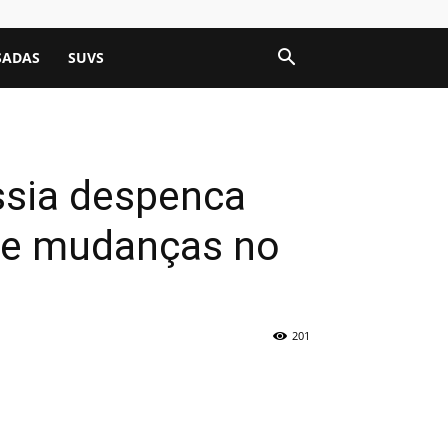
SADAS
SUVS
ssia despenca
s e mudanças no
201