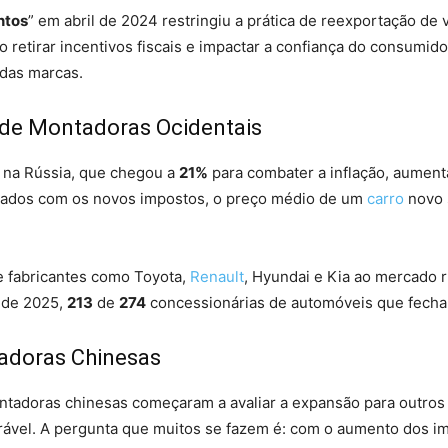
ntos
” em abril de 2024 restringiu a prática de reexportação de v
 retirar incentivos fiscais e impactar a confiança do consumido
das marcas.
de Montadoras Ocidentais
os na Rússia, que chegou a
21%
para combater a inflação, aumen
ados com os novos impostos, o preço médio de um
carro
novo 
e fabricantes como Toyota,
Renault
, Hyundai e Kia ao mercado r
e de 2025,
213
de
274
concessionárias de automóveis que fecha
adoras Chinesas
tadoras chinesas começaram a avaliar a expansão para outros 
rável. A pergunta que muitos se fazem é: com o aumento dos 