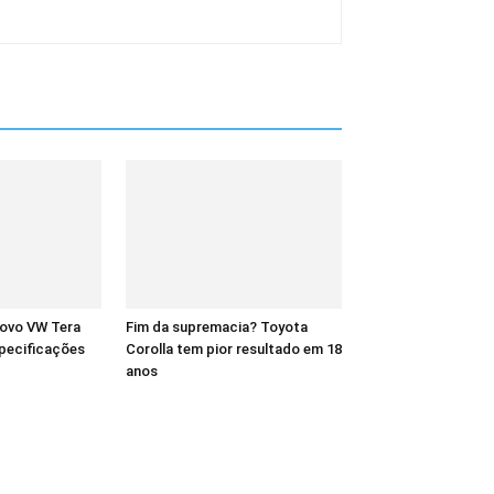
novo VW Tera
Fim da supremacia? Toyota
pecificações
Corolla tem pior resultado em 18
anos