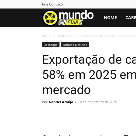
Fale Conosco
Mundo
HOME
CARR
Fixa
Início
Destaque
Exportação de carros chineses p
Destaque
Últimas Notícias
Exportação de ca
58% em 2025 em 
mercado
Por
Gabriel Araújo
-
18 de novembro de 2025