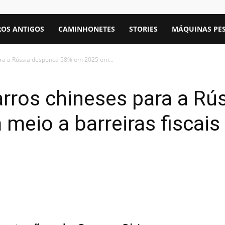
OS ANTIGOS
CAMINHONETES
STORIES
MÁQUINAS PE
ara a Rússia despenca 58% em 2025 em...
rros chineses para a Rú
meio a barreiras fiscai