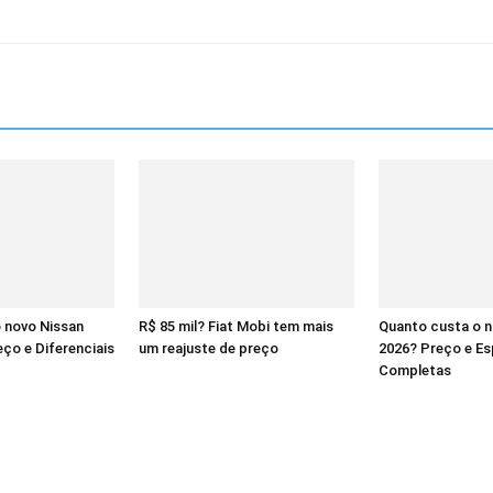
 novo Nissan
R$ 85 mil? Fiat Mobi tem mais
Quanto custa o 
ço e Diferenciais
um reajuste de preço
2026? Preço e Es
Completas